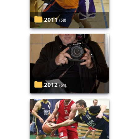
2011
(58)
2012
(61)